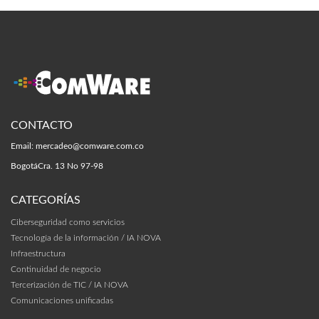
CONTACTO
Email:
mercadeo@comware.com.co
Bogotá
Cra. 13 No 97-98
CATEGORÍAS
Ciberseguridad como servicios
Tecnología de la información / IA NOVA
Infraestructura
Continuidad de negocio
Tercerización de TIC / IA NOVA
Comunicaciones unificadas