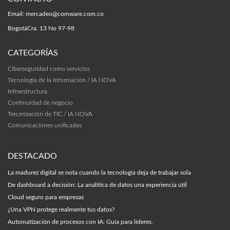
Email:
mercadeo@comware.com.co
Bogotá
Cra. 13 No 97-98
CATEGORÍAS
Ciberseguridad como servicios
Tecnología de la información / IA NOVA
Infraestructura
Continuidad de negocio
Tercerización de TIC / IA NOVA
Comunicaciones unificadas
DESTACADO
La madurez digital se nota cuando la tecnología deja de trabajar sola
De dashboard a decisión: La analítica de datos una experiencia útil
Cloud seguro para empresas
¿Una VPN protege realmente tus datos?
Automatización de procesos con IA: Guía para líderes.